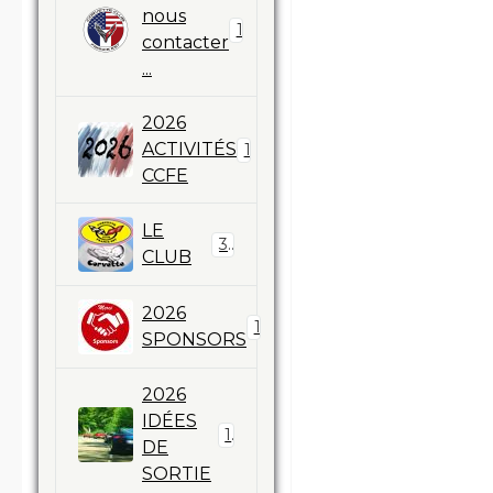
nous
1
contacter
...
2026
ACTIVITÉS
11
CCFE
LE
3
CLUB
2026
17
SPONSORS
2026
IDÉES
1
DE
SORTIE