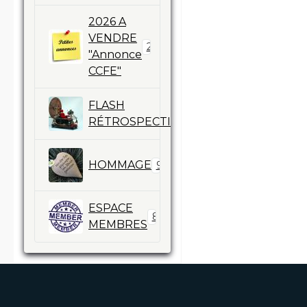
2026 A
VENDRE
2
"Annonce
CCFE"
FLASH
13
RÉTROSPECTIVES
HOMMAGE
9
ESPACE
86
MEMBRES