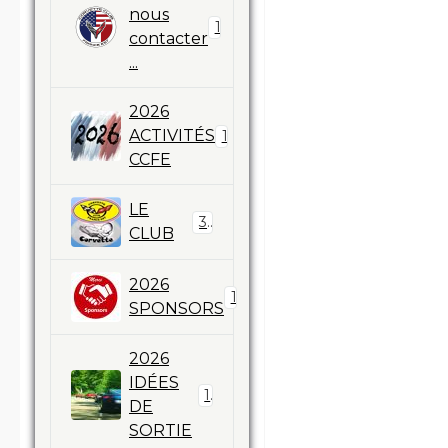
nous
1
contacter
...
2026
ACTIVITÉS
11
CCFE
LE
3
CLUB
2026
17
SPONSORS
2026
IDÉES
1
DE
SORTIE