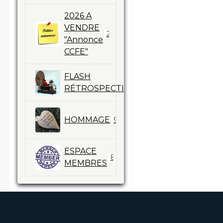
2026 A
VENDRE
2
"Annonce
CCFE"
FLASH
13
RÉTROSPECTIVES
HOMMAGE
9
ESPACE
86
MEMBRES