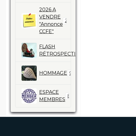
2026 A
VENDRE
2
"Annonce
CCFE"
FLASH
13
RÉTROSPECTIVES
HOMMAGE
9
ESPACE
86
MEMBRES