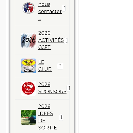
nous
1
contacter
...
2026
ACTIVITÉS
11
CCFE
LE
3
CLUB
2026
17
SPONSORS
2026
IDÉES
1
DE
SORTIE